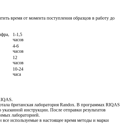
ить время от момента поступления образцов в работу до
ифра,
1-1,5
часов
4-6
часов
12
часов
10-24
часа
RIQAS.
отала британская лаборатория Randox. В программах RIQAS
о указанной инструкции. После отправки результатов
димых лабораторией.
и все используемые в настоящее время методы и марки