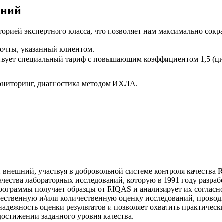
аний
ией экспертного класса, что позволяет нам максимально сократ
почты, указанный клиентом.
ствует специальный тариф с повышающим коэффициентом 1,5 (ц
ониторинг, диагностика методом ИХЛА.
и внешний, участвуя в добровольной системе контроля качества 
ества лабораторных исследований, которую в 1991 году разраб
программы получает образцы от RIQAS и анализирует их согласн
ачественную и/или количественную оценку исследований, прово
адежность оценки результатов и позволяет охватить практическ
достижении заданного уровня качества.