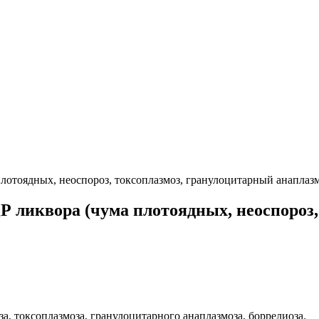
отоядных, неоспороз, токсоплазмоз, гранулоцитарный анаплазм
 ликвора (чума плотоядных, неоспороз,
, токсоплазмоза, гранулоцитарного анаплазмоза, боррелиоза.