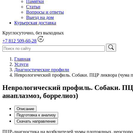
Памятки
Статьи
Вопросы и ответы
Выезд на дом
Курьерская доставка
Круглосуточно, без выходных
+7 812 509-60-28
Главная
Услуги
Диагностические профили
Неврологический профиль. Собаки. ПЦР ликвора (чума пл
Неврологический профиль. Собаки. ПЦР
анаплазмоз, боррелиоз)
Описание
Подготовка к анализу
Скачать направление
ПЦР-диагностика на возбудителей чумы плотоядных, неоспороза