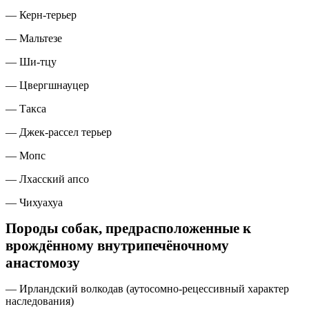
— Керн-терьер
— Мальтезе​
— Ши-тцу​
— Цвергшнауцер​
— Такса​
— Джек-рассел терьер​
— Мопс​
— Лхасский апсо​
— Чихуахуа​
Породы собак, предрасположенные к
врождённому внутрипечёночному
анастомозу
— Ирландский волкодав (аутосомно-рецессивный характер
наследования) ​