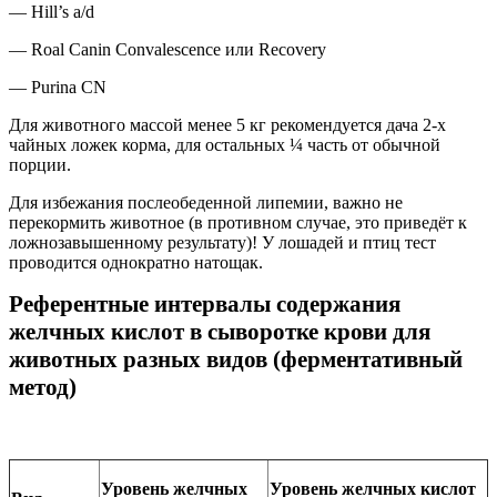
— Hill’s a/d
— Roal Canin Convalescence или Recovery
— Purina CN
Для животного массой менее 5 кг рекомендуется дача 2-х
чайных ложек корма, для остальных ¼ часть от обычной
порции.
Для избежания послеобеденной липемии, важно не
перекормить животное (в противном случае, это приведёт к
ложнозавышенному результату)! У лошадей и птиц тест
проводится однократно натощак.
Референтные интервалы содержания
желчных кислот в сыворотке крови для
животных разных видов (ферментативный
метод)
Уровень желчных
Уровень желчных кислот