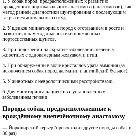
1. У собак пород, предрасположенных к развитию
врожденного портокавального анастомоза (анастомозов), как
метод ранней диагностики шунтирования с последующим
закрытием аномального сосуда.
2. У щенков миниатюрных пород с отставанием в росте и
развитии, как метод диагностики врождённых
портосистемных шунтов.
3. При подозрении на скрытые заболевания печени у
животных с однокамерным желудком и птиц.
4. При обнаружении в моче кристаллов урата аммония (за
исключением собак пород далматин и английский бульдог).
5. У животных с неврологическими расстройствами.
6. Для мониторинга пациентов с установленным
заболеванием печени.
Породы собак, предрасположенные к
врождённому внепечёночному анастомозу
— Йоркширский терьер (превосходит другие породы собак в
36 раз)