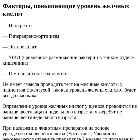
Факторы, повышающие уровень желчных
кислот
— Панкреатит
— Гиперадренокортицизм
— Энтероколит
— SIBO (чрезмерное размножение бактерий в тонком отделе
кишечника)
— Гемолиз и хилёз сыворотки
Не имеет смысла проводить тест на желчные кислоты у
пациентов с желтухой, так как уровень желчных кислот будет
всегда высоким!
Определение уровня желчных кислот у щенков проводится не
раньше шестнадцати недельного возраста, у жеребят не
раньше шестинедельного возраста!
При назначении животным препаратов на основе
урсодезоксихолевой кислоты (Урсофальк, Урсодиол)
рекомендуется отменить препарат за 2 недели до проведения