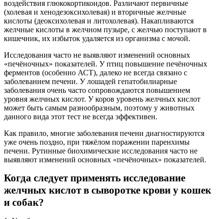
воздействия глюкокортикоидов. Различают первичные
(холевая и хенодезоксихолевая) и вторичные желчные
кислоты (деоксихолевая и литохолевая). Накапливаются
желчные кислоты в желчном пузыре, с желчью поступают в
кишечник, их избыток удаляется из организма с мочой.
Исследования часто не выявляют изменений основных
«печёночных» показателей. У птиц повышение печёночных
ферментов (особенно АСТ), далеко не всегда связано с
заболеванием печени. У лошадей гепатобилиарные
заболевания очень часто сопровождаются повышением
уровня желчных кислот. У коров уровень желчных кислот
может быть самым разнообразным, поэтому у животных
данного вида этот тест не всегда эффективен.
Как правило, многие заболевания печени диагностируются
уже очень поздно, при тяжёлом поражении паренхимы
печени. Рутинные биохимические исследования часто не
выявляют изменений основных «печёночных» показателей.
Когда следует применять исследование
желчных кислот в сыворотке крови у кошек
и собак?