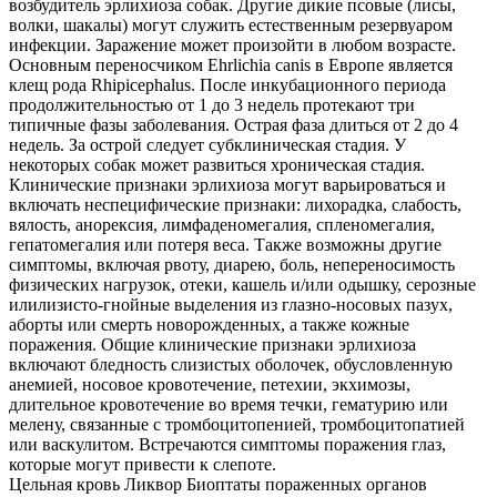
возбудитель эрлихиоза собак. Другие дикие псовые (лисы,
волки, шакалы) могут служить естественным резервуаром
инфекции. Заражение может произойти в любом возрасте.
Основным переносчиком Ehrlichia canis в Европе является
клещ рода Rhipicephalus. После инкубационного периода
продолжительностью от 1 до 3 недель протекают три
типичные фазы заболевания. Острая фаза длиться от 2 до 4
недель. За острой следует субклиническая стадия. У
некоторых собак может развиться хроническая стадия.
Клинические признаки эрлихиоза могут варьироваться и
включать неспецифические признаки: лихорадка, слабость,
вялость, анорексия, лимфаденомегалия, спленомегалия,
гепатомегалия или потеря веса. Также возможны другие
симптомы, включая рвоту, диарею, боль, непереносимость
физических нагрузок, отеки, кашель и/или одышку, серозные
илилизисто-гнойные выделения из глазно-носовых пазух,
аборты или смерть новорожденных, а также кожные
поражения. Общие клинические признаки эрлихиоза
включают бледность слизистых оболочек, обусловленную
анемией, носовое кровотечение, петехии, экхимозы,
длительное кровотечение во время течки, гематурию или
мелену, связанные с тромбоцитопенией, тромбоцитопатией
или васкулитом. Встречаются симптомы поражения глаз,
которые могут привести к слепоте.
Цельная кровь Ликвор Биоптаты пораженных органов