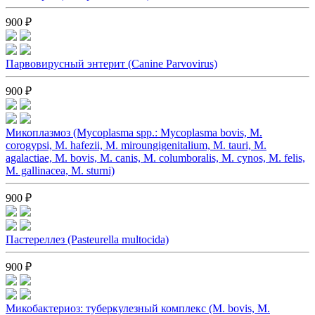
900 ₽
Парвовирусный энтерит (Canine Parvovirus)
900 ₽
Микоплазмоз (Mycoplasma spp.: Mycoplasma bovis, M.
corogypsi, M. hafezii, M. miroungigenitalium, M. tauri, M.
agalactiae, M. bovis, M. canis, M. columboralis, M. cynos, M. felis,
M. gallinacea, M. sturni)
900 ₽
Пастереллез (Pasteurella multocida)
900 ₽
Микобактериоз: туберкулезный комплекс (M. bovis, M.