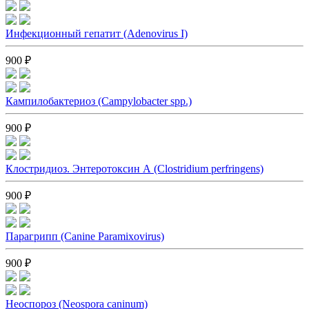
Инфекционный гепатит (Adenovirus I)
900 ₽
Кампилобактериоз (Campylobacter spp.)
900 ₽
Клостридиоз. Энтеротоксин А (Clostridium perfringens)
900 ₽
Парагрипп (Canine Рaramixovirus)
900 ₽
Неоспороз (Neospora caninum)