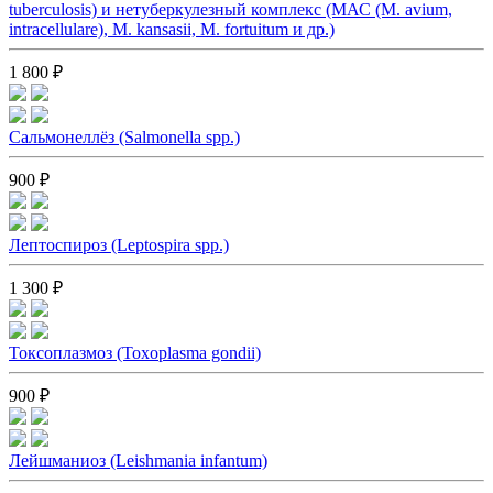
tuberculosis) и нетуберкулезный комплекс (MАС (M. avium,
intracellulare), M. kansasii, M. fortuitum и др.)
1 800 ₽
Сальмонеллёз (Salmonella spp.)
900 ₽
Лептоспироз (Leptospira spp.)
1 300 ₽
Токсоплазмоз (Toxoplasma gondii)
900 ₽
Лейшманиоз (Leishmania infantum)