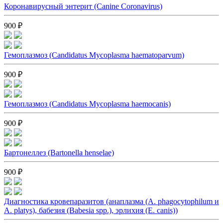
Коронавирусный энтерит (Canine Coronavirus)
900 ₽
Гемоплазмоз (Candidatus Mycoplasma haematoparvum)
900 ₽
Гемоплазмоз (Candidatus Mycoplasma haemocanis)
900 ₽
Бартонеллез (Bartonella henselae)
900 ₽
Диагностика кровепаразитов (анаплазма (A. phagocytophilum и
A. platys), бабезия (Babesia spp.), эрлихия (E. canis))